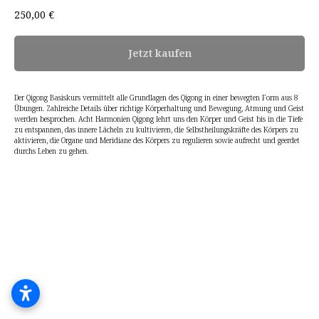
250,00
€
Jetzt kaufen
Der Qigong Basiskurs vermittelt alle Grundlagen des Qigong in einer bewegten Form aus 8
Übungen. Zahlreiche Details über richtige Körperhaltung und Bewegung, Atmung und Geist
werden besprochen. Acht Harmonien Qigong lehrt uns den Körper und Geist bis in die Tiefe
zu entspannen, das innere Lächeln zu kultivieren, die Selbstheilungskräfte des Körpers zu
aktivieren, die Organe und Meridiane des Körpers zu regulieren sowie aufrecht und geerdet
durchs Leben zu gehen.