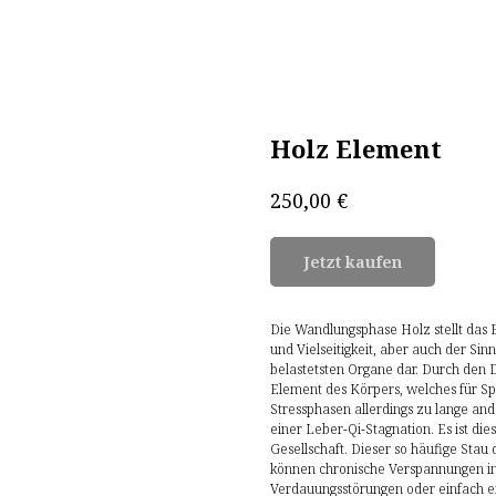
Holz Element
€
250,00
Jetzt kaufen
Die Wandlungsphase Holz stellt das E
und Vielseitigkeit, aber auch der Sin
belastetsten Organe dar. Durch den D
Element des Körpers, welches für Spa
Stressphasen allerdings zu lange an
einer Leber-Qi-Stagnation. Es ist d
Gesellschaft. Dieser so häufige Stau 
können chronische Verspannungen im
Verdauungsstörungen oder einfach e