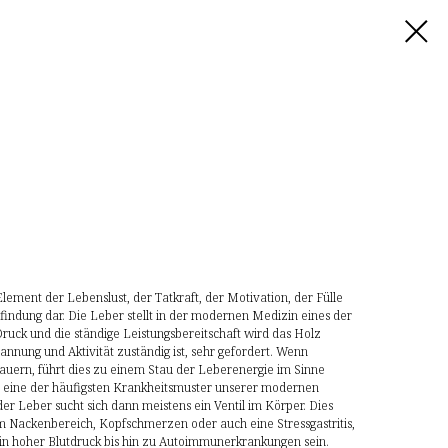
lement der Lebenslust, der Tatkraft, der Motivation, der Fülle
nfindung dar. Die Leber stellt in der modernen Medizin eines der
ruck und die ständige Leistungsbereitschaft wird das Holz
nnung und Aktivität zuständig ist, sehr gefordert. Wenn
dauern, führt dies zu einem Stau der Leberenergie im Sinne
ies eine der häufigsten Krankheitsmuster unserer modernen
der Leber sucht sich dann meistens ein Ventil im Körper. Dies
 Nackenbereich, Kopfschmerzen oder auch eine Stressgastritis,
in hoher Blutdruck bis hin zu Autoimmunerkrankungen sein.